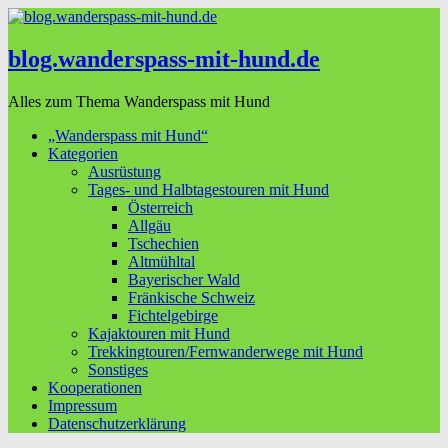
blog.wanderspass-mit-hund.de
Alles zum Thema Wanderspass mit Hund
„Wanderspass mit Hund“
Kategorien
Ausrüstung
Tages- und Halbtagestouren mit Hund
Österreich
Allgäu
Tschechien
Altmühltal
Bayerischer Wald
Fränkische Schweiz
Fichtelgebirge
Kajaktouren mit Hund
Trekkingtouren/Fernwanderwege mit Hund
Sonstiges
Kooperationen
Impressum
Datenschutzerklärung