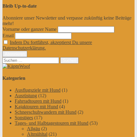
Bleib Up-to-date
Abonniere unser Newsletter und verpasse zukünftig keine Beiträge
mehr!
Vorname oder ganzer Name
Email
Indem Du fortfährst, akzeptierst Du unsere
Datenschutzerklärung.
Suchen
nach:
Kategorien
Ausflugsziele mit Hund
(1)
Ausrüstung
(12)
Fahrradtouren mit Hund
(1)
Kajaktouren mit Hund
(4)
Schneeschuhwandern mit Hund
(2)
Sonstiges
(17)
Tages- und Halbtagestouren mit Hund
(53)
Allgäu
(2)
Altmühltal
(21)