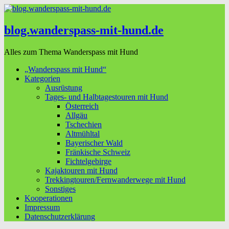
blog.wanderspass-mit-hund.de
Alles zum Thema Wanderspass mit Hund
„Wanderspass mit Hund“
Kategorien
Ausrüstung
Tages- und Halbtagestouren mit Hund
Österreich
Allgäu
Tschechien
Altmühltal
Bayerischer Wald
Fränkische Schweiz
Fichtelgebirge
Kajaktouren mit Hund
Trekkingtouren/Fernwanderwege mit Hund
Sonstiges
Kooperationen
Impressum
Datenschutzerklärung