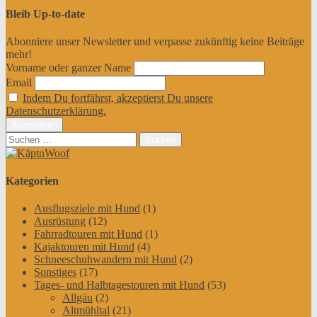
Bleib Up-to-date
Abonniere unser Newsletter und verpasse zukünftig keine Beiträge
mehr!
Vorname oder ganzer Name
Email
Indem Du fortfährst, akzeptierst Du unsere
Datenschutzerklärung.
Suchen
nach:
Kategorien
Ausflugsziele mit Hund
(1)
Ausrüstung
(12)
Fahrradtouren mit Hund
(1)
Kajaktouren mit Hund
(4)
Schneeschuhwandern mit Hund
(2)
Sonstiges
(17)
Tages- und Halbtagestouren mit Hund
(53)
Allgäu
(2)
Altmühltal
(21)