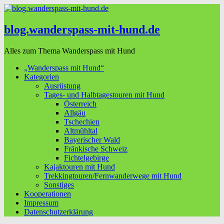
blog.wanderspass-mit-hund.de
Alles zum Thema Wanderspass mit Hund
„Wanderspass mit Hund“
Kategorien
Ausrüstung
Tages- und Halbtagestouren mit Hund
Österreich
Allgäu
Tschechien
Altmühltal
Bayerischer Wald
Fränkische Schweiz
Fichtelgebirge
Kajaktouren mit Hund
Trekkingtouren/Fernwanderwege mit Hund
Sonstiges
Kooperationen
Impressum
Datenschutzerklärung