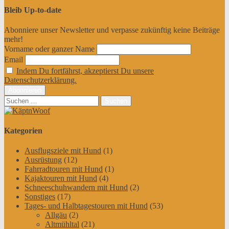
Bleib Up-to-date
Abonniere unser Newsletter und verpasse zukünftig keine Beiträge
mehr!
Vorname oder ganzer Name
Email
Indem Du fortfährst, akzeptierst Du unsere
Datenschutzerklärung.
Suchen
nach:
Kategorien
Ausflugsziele mit Hund
(1)
Ausrüstung
(12)
Fahrradtouren mit Hund
(1)
Kajaktouren mit Hund
(4)
Schneeschuhwandern mit Hund
(2)
Sonstiges
(17)
Tages- und Halbtagestouren mit Hund
(53)
Allgäu
(2)
Altmühltal
(21)