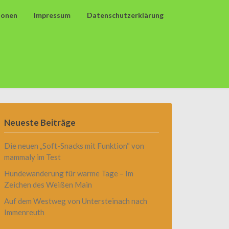
ionen
Impressum
Datenschutzerklärung
Neueste Beiträge
Die neuen „Soft-Snacks mit Funktion“ von
mammaly im Test
Hundewanderung für warme Tage – Im
Zeichen des Weißen Main
Auf dem Westweg von Untersteinach nach
Immenreuth