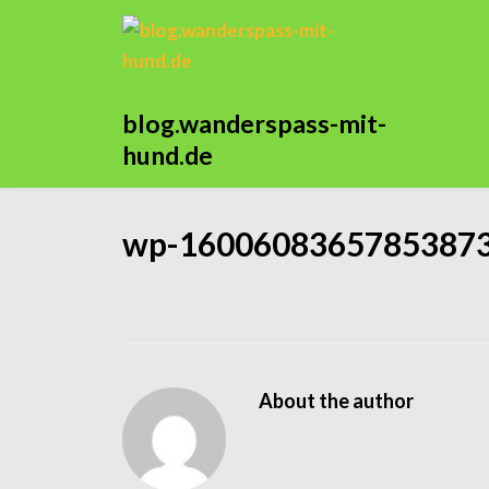
blog.wanderspass-mit-
hund.de
wp-16006083657853873
About the author