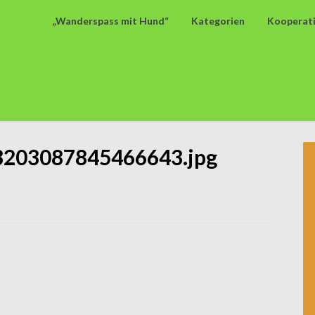
„Wanderspass mit Hund“
Kategorien
Kooperat
203087845466643.jpg