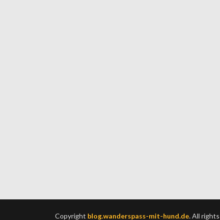
Copyright
blog.wanderspass-mit-hund.de
. All right