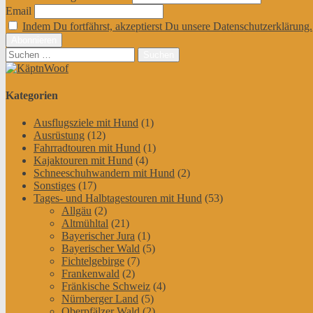
Email
Indem Du fortfährst, akzeptierst Du unsere Datenschutzerklärung.
Suchen
nach:
Kategorien
Ausflugsziele mit Hund
(1)
Ausrüstung
(12)
Fahrradtouren mit Hund
(1)
Kajaktouren mit Hund
(4)
Schneeschuhwandern mit Hund
(2)
Sonstiges
(17)
Tages- und Halbtagestouren mit Hund
(53)
Allgäu
(2)
Altmühltal
(21)
Bayerischer Jura
(1)
Bayerischer Wald
(5)
Fichtelgebirge
(7)
Frankenwald
(2)
Fränkische Schweiz
(4)
Nürnberger Land
(5)
Oberpfälzer Wald
(2)