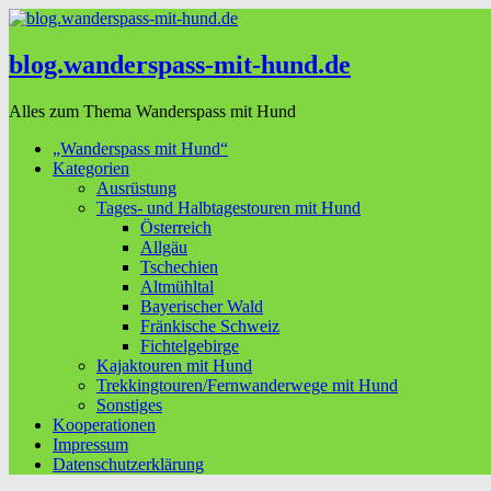
blog.wanderspass-mit-hund.de
Alles zum Thema Wanderspass mit Hund
„Wanderspass mit Hund“
Kategorien
Ausrüstung
Tages- und Halbtagestouren mit Hund
Österreich
Allgäu
Tschechien
Altmühltal
Bayerischer Wald
Fränkische Schweiz
Fichtelgebirge
Kajaktouren mit Hund
Trekkingtouren/Fernwanderwege mit Hund
Sonstiges
Kooperationen
Impressum
Datenschutzerklärung