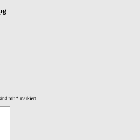
pg
sind mit
*
markiert