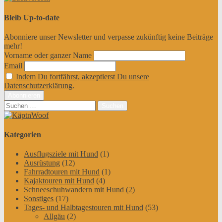
Bleib Up-to-date
Abonniere unser Newsletter und verpasse zukünftig keine Beiträge
mehr!
Vorname oder ganzer Name
Email
Indem Du fortfährst, akzeptierst Du unsere
Datenschutzerklärung.
Suchen
nach:
Kategorien
Ausflugsziele mit Hund
(1)
Ausrüstung
(12)
Fahrradtouren mit Hund
(1)
Kajaktouren mit Hund
(4)
Schneeschuhwandern mit Hund
(2)
Sonstiges
(17)
Tages- und Halbtagestouren mit Hund
(53)
Allgäu
(2)