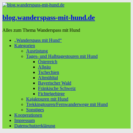
blog.wanderspass-mit-hund.de
Alles zum Thema Wanderspass mit Hund
„Wanderspass mit Hund“
Kategorien
Ausrüstung
Tages- und Halbtagestouren mit Hund
Österreich
Allgäu
Tschechien
Altmühltal
Bayerischer Wald
Fränkische Schweiz
Fichtelgebirge
Kajaktouren mit Hund
Trekkingtouren/Fernwanderwege mit Hund
Sonstiges
Kooperationen
Impressum
Datenschutzerklärung