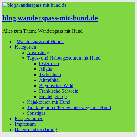
blog.wanderspass-mit-hund.de
Alles zum Thema Wanderspass mit Hund
„Wanderspass mit Hund“
Kategorien
Ausrüstung
Tages- und Halbtagestouren mit Hund
Österreich
Allgäu
Tschechien
Altmühltal
Bayerischer Wald
Fränkische Schweiz
Fichtelgebirge
Kajaktouren mit Hund
Trekkingtouren/Fernwanderwege mit Hund
Sonstiges
Kooperationen
Impressum
Datenschutzerklärung