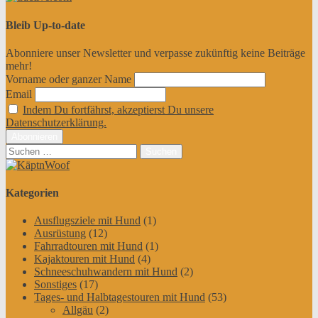
Bleib Up-to-date
Abonniere unser Newsletter und verpasse zukünftig keine Beiträge
mehr!
Vorname oder ganzer Name
Email
Indem Du fortfährst, akzeptierst Du unsere
Datenschutzerklärung.
Suchen
nach:
Kategorien
Ausflugsziele mit Hund
(1)
Ausrüstung
(12)
Fahrradtouren mit Hund
(1)
Kajaktouren mit Hund
(4)
Schneeschuhwandern mit Hund
(2)
Sonstiges
(17)
Tages- und Halbtagestouren mit Hund
(53)
Allgäu
(2)