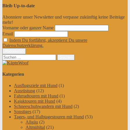
Bleib Up-to-date
Abonniere unser Newsletter und verpasse zukünftig keine Beiträge
mehr!
Vorname oder ganzer Name
Email
Indem Du fortfährst, akzeptierst Du unsere
Datenschutzerklärung.
Suchen
nach:
Kategorien
Ausflugsziele mit Hund
(1)
Ausrüstung
(12)
Fahrradtouren mit Hund
(1)
Kajaktouren mit Hund
(4)
Schneeschuhwandern mit Hund
(2)
Sonstiges
(17)
Tages- und Halbtagestouren mit Hund
(53)
Allgäu
(2)
Altmühltal
(21)