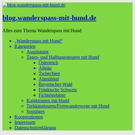
blog.wanderspass-mit-hund.de
Alles zum Thema Wanderspass mit Hund
„Wanderspass mit Hund“
Kategorien
Ausrüstung
Tages- und Halbtagestouren mit Hund
Österreich
Allgäu
Tschechien
Altmühltal
Bayerischer Wald
Fränkische Schweiz
Fichtelgebirge
Kajaktouren mit Hund
Trekkingtouren/Fernwanderwege mit Hund
Sonstiges
Kooperationen
Impressum
Datenschutzerklärung