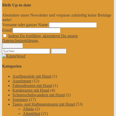
Bleib Up-to-date
Abonniere unser Newsletter und verpasse zukünftig keine Beiträge
mehr!
Vorname oder ganzer Name
Email
Indem Du fortfährst, akzeptierst Du unsere
Datenschutzerklärung.
Suchen
nach:
Kategorien
Ausflugsziele mit Hund
(1)
Ausrüstung
(12)
Fahrradtouren mit Hund
(1)
Kajaktouren mit Hund
(4)
Schneeschuhwandern mit Hund
(2)
Sonstiges
(17)
Tages- und Halbtagestouren mit Hund
(53)
Allgäu
(2)
Altmühltal
(21)