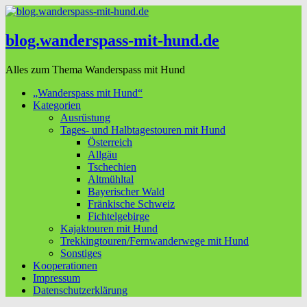
blog.wanderspass-mit-hund.de
Alles zum Thema Wanderspass mit Hund
„Wanderspass mit Hund“
Kategorien
Ausrüstung
Tages- und Halbtagestouren mit Hund
Österreich
Allgäu
Tschechien
Altmühltal
Bayerischer Wald
Fränkische Schweiz
Fichtelgebirge
Kajaktouren mit Hund
Trekkingtouren/Fernwanderwege mit Hund
Sonstiges
Kooperationen
Impressum
Datenschutzerklärung