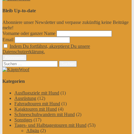
Bleib Up-to-date
Abonniere unser Newsletter und verpasse zukünftig keine Beiträge
mehr!
Vorname oder ganzer Name
Email
Indem Du fortfährst, akzeptierst Du unsere
Datenschutzerklärung.
Suchen
nach:
Kategorien
Ausflugsziele mit Hund
(1)
Ausrüstung
(12)
Fahrradtouren mit Hund
(1)
Kajaktouren mit Hund
(4)
Schneeschuhwandern mit Hund
(2)
Sonstiges
(17)
Tages- und Halbtagestouren mit Hund
(53)
Allgäu
(2)