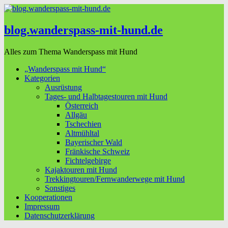
blog.wanderspass-mit-hund.de
Alles zum Thema Wanderspass mit Hund
„Wanderspass mit Hund“
Kategorien
Ausrüstung
Tages- und Halbtagestouren mit Hund
Österreich
Allgäu
Tschechien
Altmühltal
Bayerischer Wald
Fränkische Schweiz
Fichtelgebirge
Kajaktouren mit Hund
Trekkingtouren/Fernwanderwege mit Hund
Sonstiges
Kooperationen
Impressum
Datenschutzerklärung