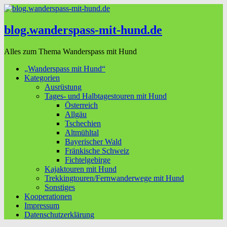
blog.wanderspass-mit-hund.de
Alles zum Thema Wanderspass mit Hund
„Wanderspass mit Hund“
Kategorien
Ausrüstung
Tages- und Halbtagestouren mit Hund
Österreich
Allgäu
Tschechien
Altmühltal
Bayerischer Wald
Fränkische Schweiz
Fichtelgebirge
Kajaktouren mit Hund
Trekkingtouren/Fernwanderwege mit Hund
Sonstiges
Kooperationen
Impressum
Datenschutzerklärung