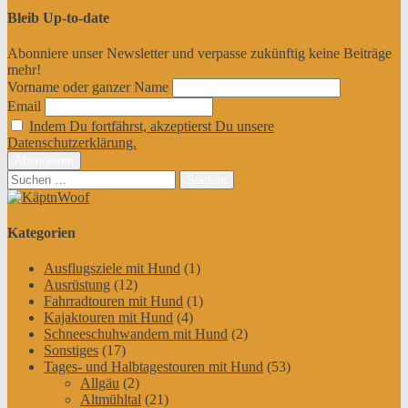
Bleib Up-to-date
Abonniere unser Newsletter und verpasse zukünftig keine Beiträge
mehr!
Vorname oder ganzer Name
Email
Indem Du fortfährst, akzeptierst Du unsere
Datenschutzerklärung.
Suchen
nach:
Kategorien
Ausflugsziele mit Hund
(1)
Ausrüstung
(12)
Fahrradtouren mit Hund
(1)
Kajaktouren mit Hund
(4)
Schneeschuhwandern mit Hund
(2)
Sonstiges
(17)
Tages- und Halbtagestouren mit Hund
(53)
Allgäu
(2)
Altmühltal
(21)