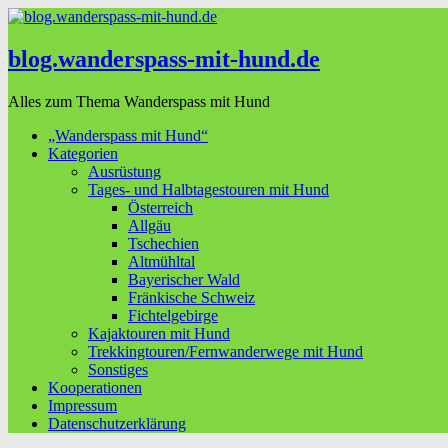
blog.wanderspass-mit-hund.de
Alles zum Thema Wanderspass mit Hund
„Wanderspass mit Hund“
Kategorien
Ausrüstung
Tages- und Halbtagestouren mit Hund
Österreich
Allgäu
Tschechien
Altmühltal
Bayerischer Wald
Fränkische Schweiz
Fichtelgebirge
Kajaktouren mit Hund
Trekkingtouren/Fernwanderwege mit Hund
Sonstiges
Kooperationen
Impressum
Datenschutzerklärung