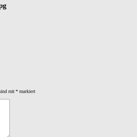
pg
sind mit
*
markiert