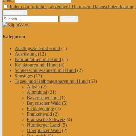
Indem Du fortfährst, akzeptierst Du unsere Datenschutzerklärung.
Suchen
nach:
Kategorien
Ausflugsziele mit Hund
(1)
Ausrüstung
(12)
Fahrradtouren mit Hund
(1)
Kajaktouren mit Hund
(4)
Schneeschuhwandern mit Hund
(2)
Sonstiges
(17)
Tages- und Halbtagestouren mit Hund
(53)
Allgäu
(2)
Altmühltal
(21)
Bayerischer Jura
(1)
Bayerischer Wald
(5)
Fichtelgebirge
(7)
Frankenwald
(2)
Fränkische Schweiz
(4)
Nürnberger Land
(5)
Oberpfälzer Wald
(2)
Österreich
(2)