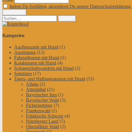
Indem Du fortfährst, akzeptierst Du unsere Datenschutzerklärung.
Suchen
nach:
Kategorien
Ausflugsziele mit Hund
(1)
Ausrüstung
(12)
Fahrradtouren mit Hund
(1)
Kajaktouren mit Hund
(4)
Schneeschuhwandern mit Hund
(2)
Sonstiges
(17)
Tages- und Halbtagestouren mit Hund
(53)
Allgäu
(2)
Altmühltal
(21)
Bayerischer Jura
(1)
Bayerischer Wald
(5)
Fichtelgebirge
(7)
Frankenwald
(2)
Fränkische Schweiz
(4)
Nürnberger Land
(5)
Oberpfälzer Wald
(2)
Österreich
(2)