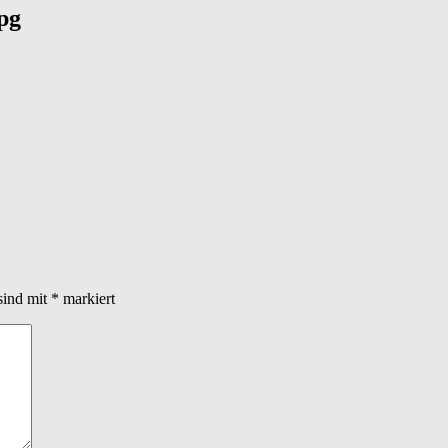
pg
sind mit
*
markiert