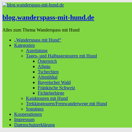
blog.wanderspass-mit-hund.de
Alles zum Thema Wanderspass mit Hund
„Wanderspass mit Hund“
Kategorien
Ausrüstung
Tages- und Halbtagestouren mit Hund
Österreich
Allgäu
Tschechien
Altmühltal
Bayerischer Wald
Fränkische Schweiz
Fichtelgebirge
Kajaktouren mit Hund
Trekkingtouren/Fernwanderwege mit Hund
Sonstiges
Kooperationen
Impressum
Datenschutzerklärung