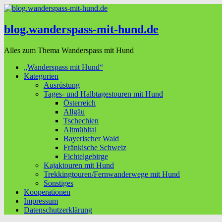
blog.wanderspass-mit-hund.de
Alles zum Thema Wanderspass mit Hund
„Wanderspass mit Hund“
Kategorien
Ausrüstung
Tages- und Halbtagestouren mit Hund
Österreich
Allgäu
Tschechien
Altmühltal
Bayerischer Wald
Fränkische Schweiz
Fichtelgebirge
Kajaktouren mit Hund
Trekkingtouren/Fernwanderwege mit Hund
Sonstiges
Kooperationen
Impressum
Datenschutzerklärung