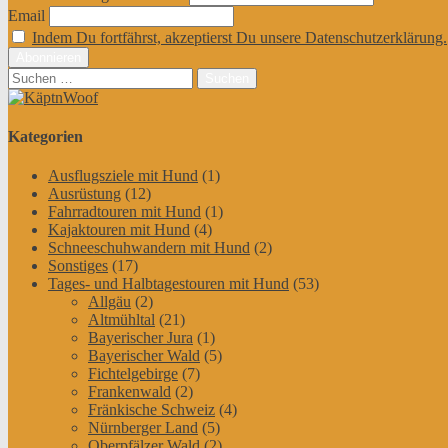
Email
Indem Du fortfährst, akzeptierst Du unsere Datenschutzerklärung.
Suchen
nach:
Kategorien
Ausflugsziele mit Hund
(1)
Ausrüstung
(12)
Fahrradtouren mit Hund
(1)
Kajaktouren mit Hund
(4)
Schneeschuhwandern mit Hund
(2)
Sonstiges
(17)
Tages- und Halbtagestouren mit Hund
(53)
Allgäu
(2)
Altmühltal
(21)
Bayerischer Jura
(1)
Bayerischer Wald
(5)
Fichtelgebirge
(7)
Frankenwald
(2)
Fränkische Schweiz
(4)
Nürnberger Land
(5)
Oberpfälzer Wald
(2)