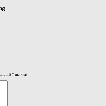
pg
sind mit
*
markiert