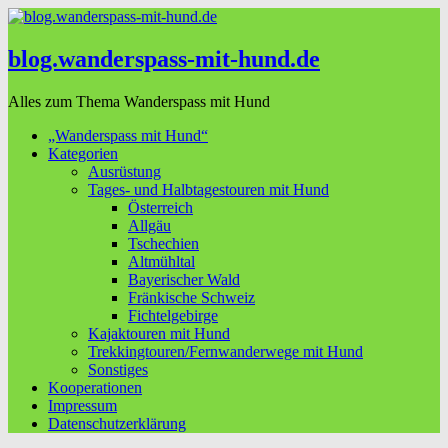
blog.wanderspass-mit-hund.de
Alles zum Thema Wanderspass mit Hund
„Wanderspass mit Hund“
Kategorien
Ausrüstung
Tages- und Halbtagestouren mit Hund
Österreich
Allgäu
Tschechien
Altmühltal
Bayerischer Wald
Fränkische Schweiz
Fichtelgebirge
Kajaktouren mit Hund
Trekkingtouren/Fernwanderwege mit Hund
Sonstiges
Kooperationen
Impressum
Datenschutzerklärung