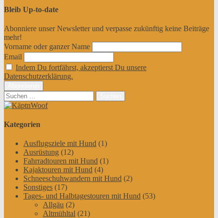
Bleib Up-to-date
Abonniere unser Newsletter und verpasse zukünftig keine Beiträge
mehr!
Vorname oder ganzer Name
Email
Indem Du fortfährst, akzeptierst Du unsere
Datenschutzerklärung.
Suchen
nach:
Kategorien
Ausflugsziele mit Hund
(1)
Ausrüstung
(12)
Fahrradtouren mit Hund
(1)
Kajaktouren mit Hund
(4)
Schneeschuhwandern mit Hund
(2)
Sonstiges
(17)
Tages- und Halbtagestouren mit Hund
(53)
Allgäu
(2)
Altmühltal
(21)