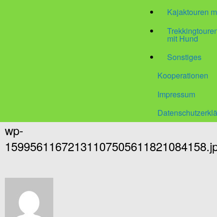
Kajaktouren m
Trekkingtour
mit Hund
Sonstiges
Kooperationen
Impressum
Datenschutzerkl
wp-
15995611672131107505611821084158.j