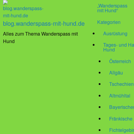
„Wanderspass
mit Hund“
Kategorien
blog.wanderspass-mit-hund.de
Ausrüstung
Alles zum Thema Wanderspass mit
Hund
Tages- und Ha
Hund
Österreich
Allgäu
Tschechien
Altmühltal
Bayerische
Fränkische
Fichtelgebi