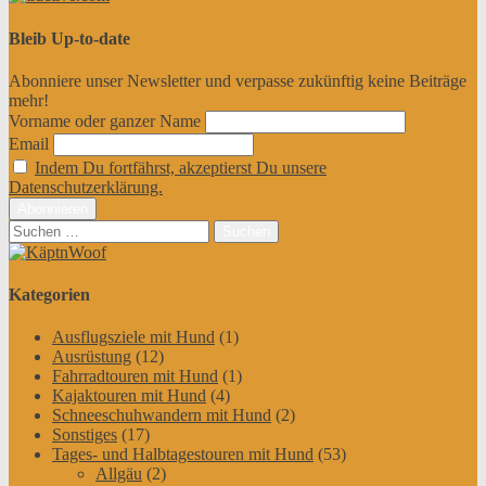
Bleib Up-to-date
Abonniere unser Newsletter und verpasse zukünftig keine Beiträge
mehr!
Vorname oder ganzer Name
Email
Indem Du fortfährst, akzeptierst Du unsere
Datenschutzerklärung.
Suchen
nach:
Kategorien
Ausflugsziele mit Hund
(1)
Ausrüstung
(12)
Fahrradtouren mit Hund
(1)
Kajaktouren mit Hund
(4)
Schneeschuhwandern mit Hund
(2)
Sonstiges
(17)
Tages- und Halbtagestouren mit Hund
(53)
Allgäu
(2)