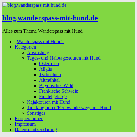
blog.wanderspass-mit-hund.de
Alles zum Thema Wanderspass mit Hund
„Wanderspass mit Hund“
Kategorien
Ausrüstung
Tages- und Halbtagestouren mit Hund
Österreich
Allgäu
Tschechien
Altmühltal
Bayerischer Wald
Fränkische Schweiz
Fichtelgebirge
Kajaktouren mit Hund
Trekkingtouren/Fernwanderwege mit Hund
Sonstiges
Kooperationen
Impressum
Datenschutzerklärung