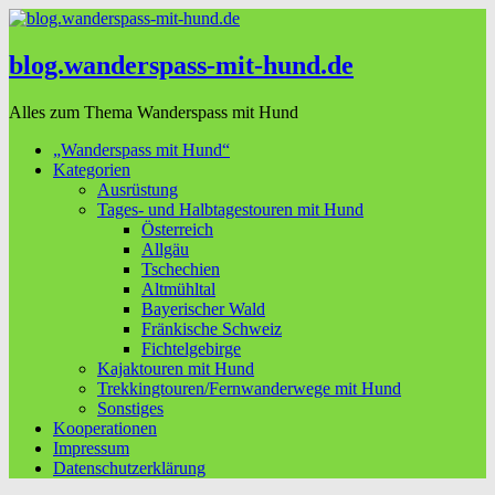
blog.wanderspass-mit-hund.de
Alles zum Thema Wanderspass mit Hund
„Wanderspass mit Hund“
Kategorien
Ausrüstung
Tages- und Halbtagestouren mit Hund
Österreich
Allgäu
Tschechien
Altmühltal
Bayerischer Wald
Fränkische Schweiz
Fichtelgebirge
Kajaktouren mit Hund
Trekkingtouren/Fernwanderwege mit Hund
Sonstiges
Kooperationen
Impressum
Datenschutzerklärung