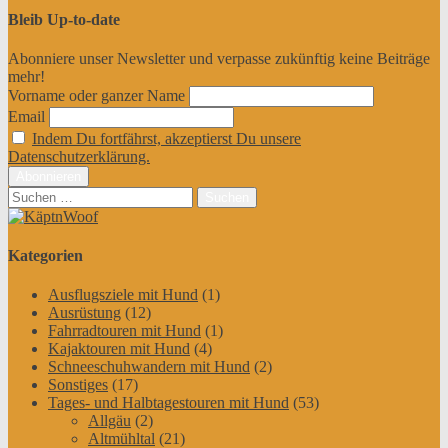
Bleib Up-to-date
Abonniere unser Newsletter und verpasse zukünftig keine Beiträge
mehr!
Vorname oder ganzer Name
Email
Indem Du fortfährst, akzeptierst Du unsere
Datenschutzerklärung.
Suchen
nach:
Kategorien
Ausflugsziele mit Hund
(1)
Ausrüstung
(12)
Fahrradtouren mit Hund
(1)
Kajaktouren mit Hund
(4)
Schneeschuhwandern mit Hund
(2)
Sonstiges
(17)
Tages- und Halbtagestouren mit Hund
(53)
Allgäu
(2)
Altmühltal
(21)