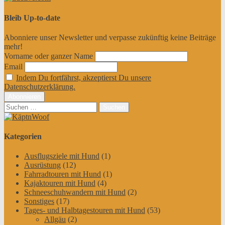
Bleib Up-to-date
Abonniere unser Newsletter und verpasse zukünftig keine Beiträge
mehr!
Vorname oder ganzer Name
Email
Indem Du fortfährst, akzeptierst Du unsere
Datenschutzerklärung.
Suchen
nach:
Kategorien
Ausflugsziele mit Hund
(1)
Ausrüstung
(12)
Fahrradtouren mit Hund
(1)
Kajaktouren mit Hund
(4)
Schneeschuhwandern mit Hund
(2)
Sonstiges
(17)
Tages- und Halbtagestouren mit Hund
(53)
Allgäu
(2)