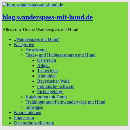
blog.wanderspass-mit-hund.de
Alles zum Thema Wanderspass mit Hund
„Wanderspass mit Hund“
Kategorien
Ausrüstung
Tages- und Halbtagestouren mit Hund
Österreich
Allgäu
Tschechien
Altmühltal
Bayerischer Wald
Fränkische Schweiz
Fichtelgebirge
Kajaktouren mit Hund
Trekkingtouren/Fernwanderwege mit Hund
Sonstiges
Kooperationen
Impressum
Datenschutzerklärung