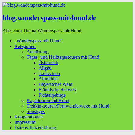
blog.wanderspass-mit-hund.de
Alles zum Thema Wanderspass mit Hund
„Wanderspass mit Hund“
Kategorien
Ausrüstung
Tages- und Halbtagestouren mit Hund
Österreich
Allgäu
Tschechien
Altmühltal
Bayerischer Wald
Fränkische Schweiz
Fichtelgebirge
Kajaktouren mit Hund
Trekkingtouren/Fernwanderwege mit Hund
Sonstiges
Kooperationen
Impressum
Datenschutzerklärung