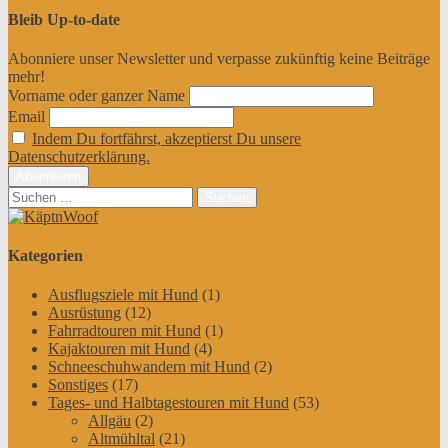
Bleib Up-to-date
Abonniere unser Newsletter und verpasse zukünftig keine Beiträge
mehr!
Vorname oder ganzer Name
Email
Indem Du fortfährst, akzeptierst Du unsere
Datenschutzerklärung.
Suchen
nach:
Kategorien
Ausflugsziele mit Hund
(1)
Ausrüstung
(12)
Fahrradtouren mit Hund
(1)
Kajaktouren mit Hund
(4)
Schneeschuhwandern mit Hund
(2)
Sonstiges
(17)
Tages- und Halbtagestouren mit Hund
(53)
Allgäu
(2)
Altmühltal
(21)