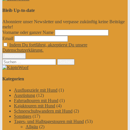
Bleib Up-to-date
Abonniere unser Newsletter und verpasse zukünftig keine Beiträge
mehr!
Vorname oder ganzer Name
Email
Indem Du fortfährst, akzeptierst Du unsere
Datenschutzerklärung.
Suchen
nach:
Kategorien
Ausflugsziele mit Hund
(1)
Ausrüstung
(12)
Fahrradtouren mit Hund
(1)
Kajaktouren mit Hund
(4)
Schneeschuhwandern mit Hund
(2)
Sonstiges
(17)
Tages- und Halbtagestouren mit Hund
(53)
Allgäu
(2)