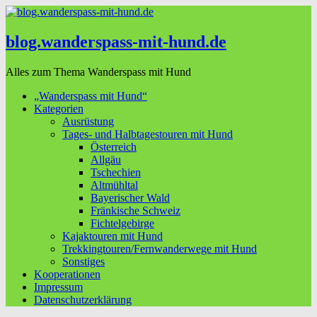
blog.wanderspass-mit-hund.de
Alles zum Thema Wanderspass mit Hund
„Wanderspass mit Hund“
Kategorien
Ausrüstung
Tages- und Halbtagestouren mit Hund
Österreich
Allgäu
Tschechien
Altmühltal
Bayerischer Wald
Fränkische Schweiz
Fichtelgebirge
Kajaktouren mit Hund
Trekkingtouren/Fernwanderwege mit Hund
Sonstiges
Kooperationen
Impressum
Datenschutzerklärung