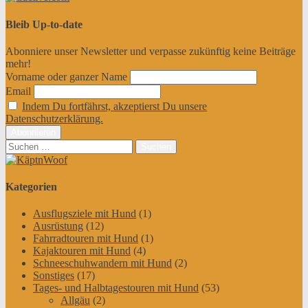
Bleib Up-to-date
Abonniere unser Newsletter und verpasse zukünftig keine Beiträge
mehr!
Vorname oder ganzer Name
Email
Indem Du fortfährst, akzeptierst Du unsere
Datenschutzerklärung.
Suchen
nach:
Kategorien
Ausflugsziele mit Hund
(1)
Ausrüstung
(12)
Fahrradtouren mit Hund
(1)
Kajaktouren mit Hund
(4)
Schneeschuhwandern mit Hund
(2)
Sonstiges
(17)
Tages- und Halbtagestouren mit Hund
(53)
Allgäu
(2)