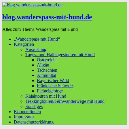
blog.wanderspass-mit-hund.de
Alles zum Thema Wanderspass mit Hund
„Wanderspass mit Hund“
Kategorien
Ausrüstung
Tages- und Halbtagestouren mit Hund
Österreich
Allgäu
Tschechien
Altmühltal
Bayerischer Wald
Fränkische Schweiz
Fichtelgebirge
Kajaktouren mit Hund
Trekkingtouren/Fernwanderwege mit Hund
Sonstiges
Kooperationen
Impressum
Datenschutzerklärung