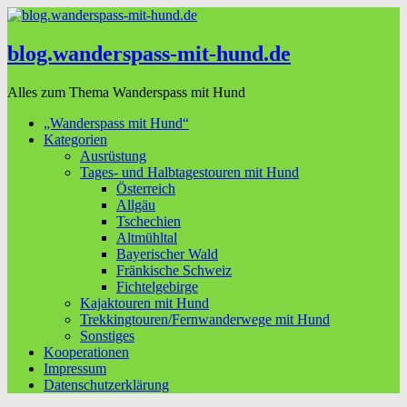
blog.wanderspass-mit-hund.de
Alles zum Thema Wanderspass mit Hund
„Wanderspass mit Hund“
Kategorien
Ausrüstung
Tages- und Halbtagestouren mit Hund
Österreich
Allgäu
Tschechien
Altmühltal
Bayerischer Wald
Fränkische Schweiz
Fichtelgebirge
Kajaktouren mit Hund
Trekkingtouren/Fernwanderwege mit Hund
Sonstiges
Kooperationen
Impressum
Datenschutzerklärung