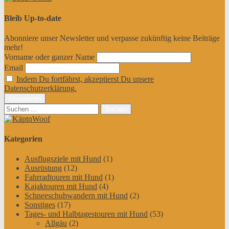
Bleib Up-to-date
Abonniere unser Newsletter und verpasse zukünftig keine Beiträge
mehr!
Vorname oder ganzer Name
Email
Indem Du fortfährst, akzeptierst Du unsere
Datenschutzerklärung.
Suchen
nach:
Kategorien
Ausflugsziele mit Hund
(1)
Ausrüstung
(12)
Fahrradtouren mit Hund
(1)
Kajaktouren mit Hund
(4)
Schneeschuhwandern mit Hund
(2)
Sonstiges
(17)
Tages- und Halbtagestouren mit Hund
(53)
Allgäu
(2)