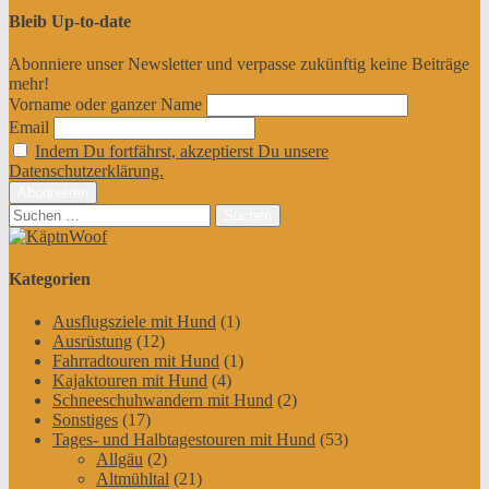
Bleib Up-to-date
Abonniere unser Newsletter und verpasse zukünftig keine Beiträge
mehr!
Vorname oder ganzer Name
Email
Indem Du fortfährst, akzeptierst Du unsere
Datenschutzerklärung.
Suchen
nach:
Kategorien
Ausflugsziele mit Hund
(1)
Ausrüstung
(12)
Fahrradtouren mit Hund
(1)
Kajaktouren mit Hund
(4)
Schneeschuhwandern mit Hund
(2)
Sonstiges
(17)
Tages- und Halbtagestouren mit Hund
(53)
Allgäu
(2)
Altmühltal
(21)