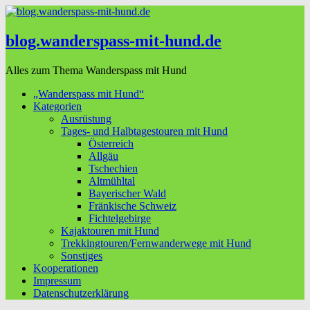
blog.wanderspass-mit-hund.de
Alles zum Thema Wanderspass mit Hund
„Wanderspass mit Hund“
Kategorien
Ausrüstung
Tages- und Halbtagestouren mit Hund
Österreich
Allgäu
Tschechien
Altmühltal
Bayerischer Wald
Fränkische Schweiz
Fichtelgebirge
Kajaktouren mit Hund
Trekkingtouren/Fernwanderwege mit Hund
Sonstiges
Kooperationen
Impressum
Datenschutzerklärung