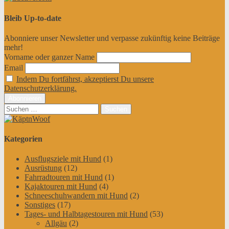
Bleib Up-to-date
Abonniere unser Newsletter und verpasse zukünftig keine Beiträge
mehr!
Vorname oder ganzer Name
Email
Indem Du fortfährst, akzeptierst Du unsere
Datenschutzerklärung.
Suchen
nach:
Kategorien
Ausflugsziele mit Hund
(1)
Ausrüstung
(12)
Fahrradtouren mit Hund
(1)
Kajaktouren mit Hund
(4)
Schneeschuhwandern mit Hund
(2)
Sonstiges
(17)
Tages- und Halbtagestouren mit Hund
(53)
Allgäu
(2)