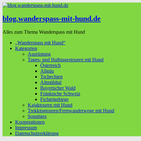
blog.wanderspass-mit-hund.de
Alles zum Thema Wanderspass mit Hund
„Wanderspass mit Hund“
Kategorien
Ausrüstung
Tages- und Halbtagestouren mit Hund
Österreich
Allgäu
Tschechien
Altmühltal
Bayerischer Wald
Fränkische Schweiz
Fichtelgebirge
Kajaktouren mit Hund
Trekkingtouren/Fernwanderwege mit Hund
Sonstiges
Kooperationen
Impressum
Datenschutzerklärung