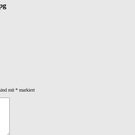
pg
sind mit
*
markiert