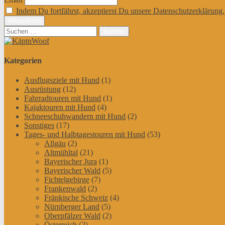
Indem Du fortfährst, akzeptierst Du unsere Datenschutzerklärung.
Suchen
nach:
Kategorien
Ausflugsziele mit Hund
(1)
Ausrüstung
(12)
Fahrradtouren mit Hund
(1)
Kajaktouren mit Hund
(4)
Schneeschuhwandern mit Hund
(2)
Sonstiges
(17)
Tages- und Halbtagestouren mit Hund
(53)
Allgäu
(2)
Altmühltal
(21)
Bayerischer Jura
(1)
Bayerischer Wald
(5)
Fichtelgebirge
(7)
Frankenwald
(2)
Fränkische Schweiz
(4)
Nürnberger Land
(5)
Oberpfälzer Wald
(2)
Österreich
(2)