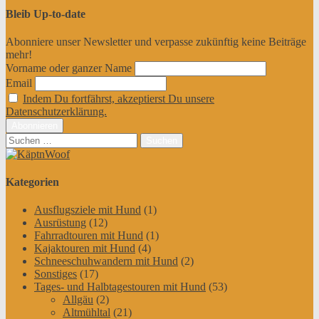
Bleib Up-to-date
Abonniere unser Newsletter und verpasse zukünftig keine Beiträge
mehr!
Vorname oder ganzer Name
Email
Indem Du fortfährst, akzeptierst Du unsere
Datenschutzerklärung.
Suchen
nach:
Kategorien
Ausflugsziele mit Hund
(1)
Ausrüstung
(12)
Fahrradtouren mit Hund
(1)
Kajaktouren mit Hund
(4)
Schneeschuhwandern mit Hund
(2)
Sonstiges
(17)
Tages- und Halbtagestouren mit Hund
(53)
Allgäu
(2)
Altmühltal
(21)