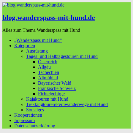
blog.wanderspass-mit-hund.de
Alles zum Thema Wanderspass mit Hund
„Wanderspass mit Hund“
Kategorien
Ausrüstung
Tages- und Halbtagestouren mit Hund
Österreich
Allgäu
Tschechien
Altmühltal
Bayerischer Wald
Fränkische Schweiz
Fichtelgebirge
Kajaktouren mit Hund
Trekkingtouren/Fernwanderwege mit Hund
Sonstiges
Kooperationen
Impressum
Datenschutzerklärung