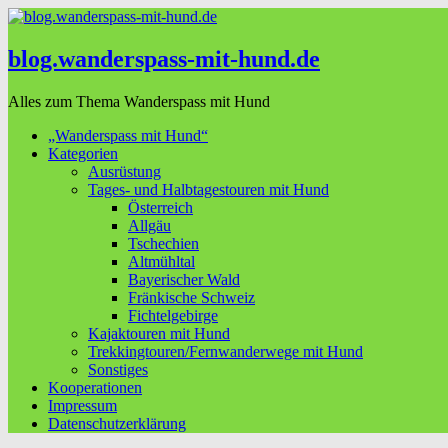
blog.wanderspass-mit-hund.de
Alles zum Thema Wanderspass mit Hund
„Wanderspass mit Hund“
Kategorien
Ausrüstung
Tages- und Halbtagestouren mit Hund
Österreich
Allgäu
Tschechien
Altmühltal
Bayerischer Wald
Fränkische Schweiz
Fichtelgebirge
Kajaktouren mit Hund
Trekkingtouren/Fernwanderwege mit Hund
Sonstiges
Kooperationen
Impressum
Datenschutzerklärung