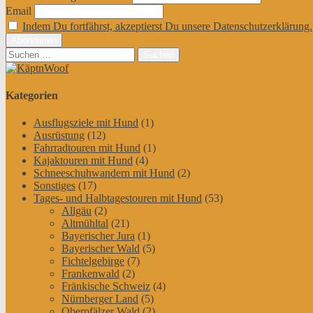
Email
Indem Du fortfährst, akzeptierst Du unsere Datenschutzerklärung.
Suchen
nach:
Kategorien
Ausflugsziele mit Hund
(1)
Ausrüstung
(12)
Fahrradtouren mit Hund
(1)
Kajaktouren mit Hund
(4)
Schneeschuhwandern mit Hund
(2)
Sonstiges
(17)
Tages- und Halbtagestouren mit Hund
(53)
Allgäu
(2)
Altmühltal
(21)
Bayerischer Jura
(1)
Bayerischer Wald
(5)
Fichtelgebirge
(7)
Frankenwald
(2)
Fränkische Schweiz
(4)
Nürnberger Land
(5)
Oberpfälzer Wald
(2)