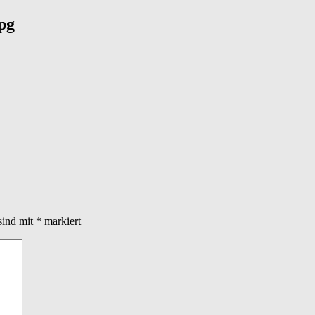
pg
sind mit
*
markiert