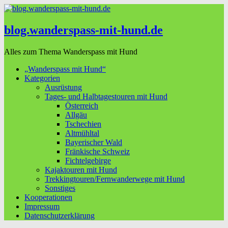
blog.wanderspass-mit-hund.de
Alles zum Thema Wanderspass mit Hund
„Wanderspass mit Hund“
Kategorien
Ausrüstung
Tages- und Halbtagestouren mit Hund
Österreich
Allgäu
Tschechien
Altmühltal
Bayerischer Wald
Fränkische Schweiz
Fichtelgebirge
Kajaktouren mit Hund
Trekkingtouren/Fernwanderwege mit Hund
Sonstiges
Kooperationen
Impressum
Datenschutzerklärung