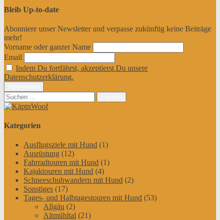
Bleib Up-to-date
Abonniere unser Newsletter und verpasse zukünftig keine Beiträge
mehr!
Vorname oder ganzer Name
Email
Indem Du fortfährst, akzeptierst Du unsere
Datenschutzerklärung.
Suchen
nach:
Kategorien
Ausflugsziele mit Hund
(1)
Ausrüstung
(12)
Fahrradtouren mit Hund
(1)
Kajaktouren mit Hund
(4)
Schneeschuhwandern mit Hund
(2)
Sonstiges
(17)
Tages- und Halbtagestouren mit Hund
(53)
Allgäu
(2)
Altmühltal
(21)