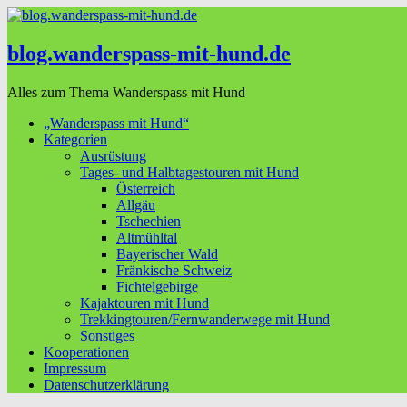
blog.wanderspass-mit-hund.de
Alles zum Thema Wanderspass mit Hund
„Wanderspass mit Hund“
Kategorien
Ausrüstung
Tages- und Halbtagestouren mit Hund
Österreich
Allgäu
Tschechien
Altmühltal
Bayerischer Wald
Fränkische Schweiz
Fichtelgebirge
Kajaktouren mit Hund
Trekkingtouren/Fernwanderwege mit Hund
Sonstiges
Kooperationen
Impressum
Datenschutzerklärung