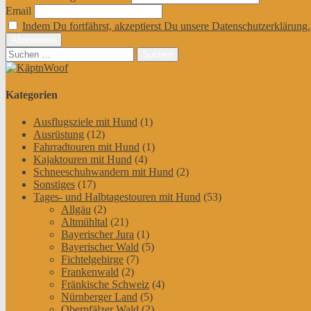
Email
Indem Du fortfährst, akzeptierst Du unsere Datenschutzerklärung.
Suchen
nach:
Kategorien
Ausflugsziele mit Hund
(1)
Ausrüstung
(12)
Fahrradtouren mit Hund
(1)
Kajaktouren mit Hund
(4)
Schneeschuhwandern mit Hund
(2)
Sonstiges
(17)
Tages- und Halbtagestouren mit Hund
(53)
Allgäu
(2)
Altmühltal
(21)
Bayerischer Jura
(1)
Bayerischer Wald
(5)
Fichtelgebirge
(7)
Frankenwald
(2)
Fränkische Schweiz
(4)
Nürnberger Land
(5)
Oberpfälzer Wald
(2)