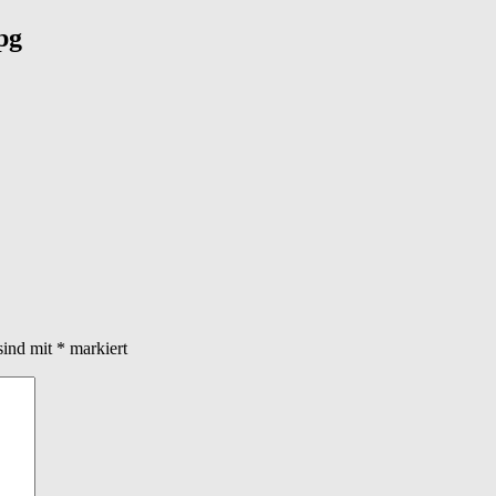
pg
sind mit
*
markiert