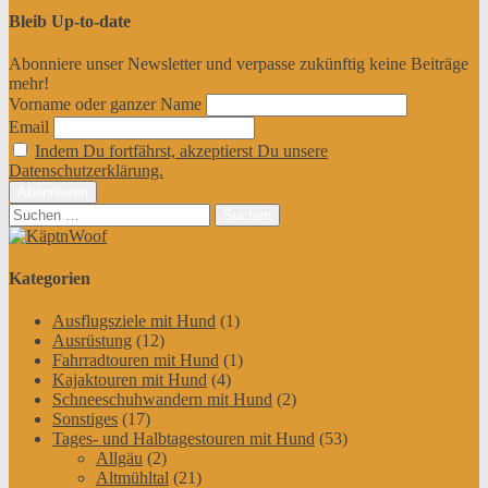
Bleib Up-to-date
Abonniere unser Newsletter und verpasse zukünftig keine Beiträge
mehr!
Vorname oder ganzer Name
Email
Indem Du fortfährst, akzeptierst Du unsere
Datenschutzerklärung.
Suchen
nach:
Kategorien
Ausflugsziele mit Hund
(1)
Ausrüstung
(12)
Fahrradtouren mit Hund
(1)
Kajaktouren mit Hund
(4)
Schneeschuhwandern mit Hund
(2)
Sonstiges
(17)
Tages- und Halbtagestouren mit Hund
(53)
Allgäu
(2)
Altmühltal
(21)