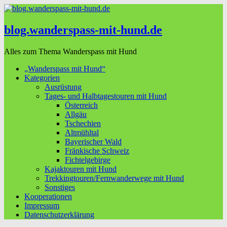
blog.wanderspass-mit-hund.de
Alles zum Thema Wanderspass mit Hund
„Wanderspass mit Hund“
Kategorien
Ausrüstung
Tages- und Halbtagestouren mit Hund
Österreich
Allgäu
Tschechien
Altmühltal
Bayerischer Wald
Fränkische Schweiz
Fichtelgebirge
Kajaktouren mit Hund
Trekkingtouren/Fernwanderwege mit Hund
Sonstiges
Kooperationen
Impressum
Datenschutzerklärung