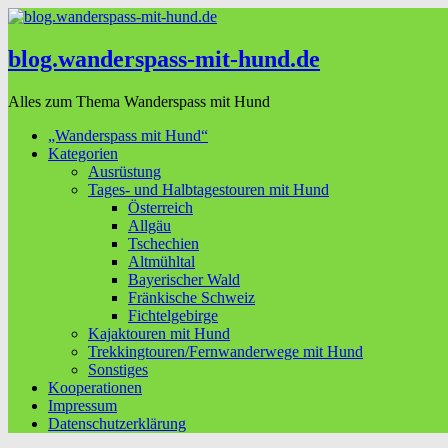
blog.wanderspass-mit-hund.de
Alles zum Thema Wanderspass mit Hund
„Wanderspass mit Hund“
Kategorien
Ausrüstung
Tages- und Halbtagestouren mit Hund
Österreich
Allgäu
Tschechien
Altmühltal
Bayerischer Wald
Fränkische Schweiz
Fichtelgebirge
Kajaktouren mit Hund
Trekkingtouren/Fernwanderwege mit Hund
Sonstiges
Kooperationen
Impressum
Datenschutzerklärung