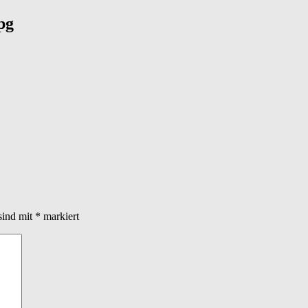
pg
sind mit
*
markiert