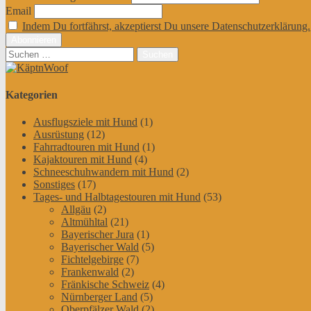
Email
Indem Du fortfährst, akzeptierst Du unsere Datenschutzerklärung.
Suchen
nach:
Kategorien
Ausflugsziele mit Hund
(1)
Ausrüstung
(12)
Fahrradtouren mit Hund
(1)
Kajaktouren mit Hund
(4)
Schneeschuhwandern mit Hund
(2)
Sonstiges
(17)
Tages- und Halbtagestouren mit Hund
(53)
Allgäu
(2)
Altmühltal
(21)
Bayerischer Jura
(1)
Bayerischer Wald
(5)
Fichtelgebirge
(7)
Frankenwald
(2)
Fränkische Schweiz
(4)
Nürnberger Land
(5)
Oberpfälzer Wald
(2)