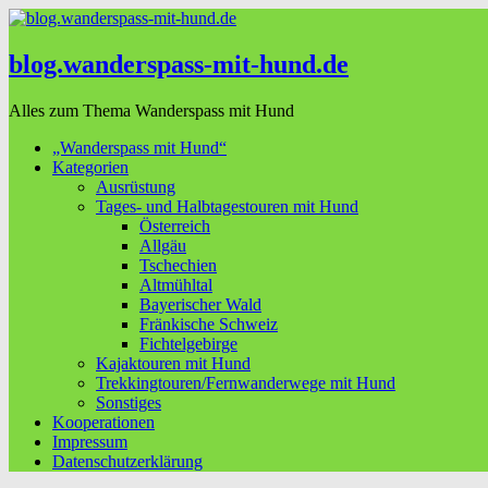
blog.wanderspass-mit-hund.de
Alles zum Thema Wanderspass mit Hund
„Wanderspass mit Hund“
Kategorien
Ausrüstung
Tages- und Halbtagestouren mit Hund
Österreich
Allgäu
Tschechien
Altmühltal
Bayerischer Wald
Fränkische Schweiz
Fichtelgebirge
Kajaktouren mit Hund
Trekkingtouren/Fernwanderwege mit Hund
Sonstiges
Kooperationen
Impressum
Datenschutzerklärung