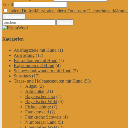
Email
Indem Du fortfährst, akzeptierst Du unsere Datenschutzerklärung.
Suchen
nach:
Kategorien
Ausflugsziele mit Hund
(1)
Ausrüstung
(12)
Fahrradtouren mit Hund
(1)
Kajaktouren mit Hund
(4)
Schneeschuhwandern mit Hund
(2)
Sonstiges
(17)
Tages- und Halbtagestouren mit Hund
(53)
Allgäu
(2)
Altmühltal
(21)
Bayerischer Jura
(1)
Bayerischer Wald
(5)
Fichtelgebirge
(7)
Frankenwald
(2)
Fränkische Schweiz
(4)
Nürnberger Land
(5)
Oberpfälzer Wald
(2)