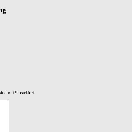
pg
sind mit
*
markiert