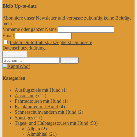
Bleib Up-to-date
Abonniere unser Newsletter und verpasse zukünftig keine Beiträge
mehr!
Vorname oder ganzer Name
Email
Indem Du fortfährst, akzeptierst Du unsere
Datenschutzerklärung.
Suchen
nach:
Kategorien
Ausflugsziele mit Hund
(1)
Ausrüstung
(12)
Fahrradtouren mit Hund
(1)
Kajaktouren mit Hund
(4)
Schneeschuhwandern mit Hund
(2)
Sonstiges
(17)
Tages- und Halbtagestouren mit Hund
(53)
Allgäu
(2)
Altmühltal
(21)