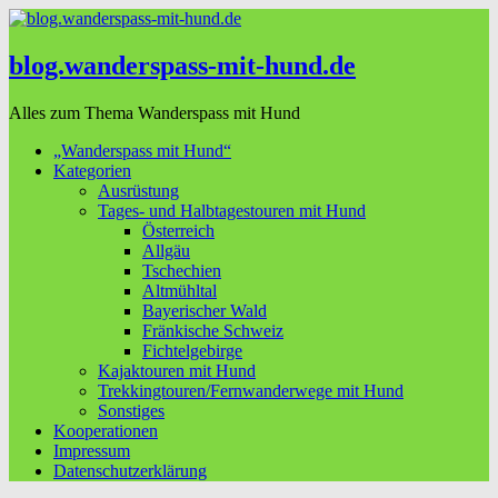
blog.wanderspass-mit-hund.de
Alles zum Thema Wanderspass mit Hund
„Wanderspass mit Hund“
Kategorien
Ausrüstung
Tages- und Halbtagestouren mit Hund
Österreich
Allgäu
Tschechien
Altmühltal
Bayerischer Wald
Fränkische Schweiz
Fichtelgebirge
Kajaktouren mit Hund
Trekkingtouren/Fernwanderwege mit Hund
Sonstiges
Kooperationen
Impressum
Datenschutzerklärung