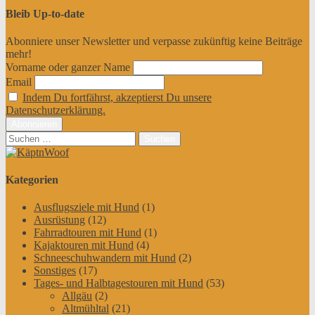
Bleib Up-to-date
Abonniere unser Newsletter und verpasse zukünftig keine Beiträge
mehr!
Vorname oder ganzer Name
Email
Indem Du fortfährst, akzeptierst Du unsere
Datenschutzerklärung.
Suchen
nach:
Kategorien
Ausflugsziele mit Hund
(1)
Ausrüstung
(12)
Fahrradtouren mit Hund
(1)
Kajaktouren mit Hund
(4)
Schneeschuhwandern mit Hund
(2)
Sonstiges
(17)
Tages- und Halbtagestouren mit Hund
(53)
Allgäu
(2)
Altmühltal
(21)