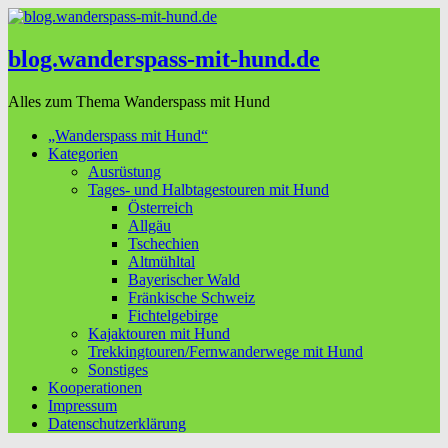
blog.wanderspass-mit-hund.de
Alles zum Thema Wanderspass mit Hund
„Wanderspass mit Hund“
Kategorien
Ausrüstung
Tages- und Halbtagestouren mit Hund
Österreich
Allgäu
Tschechien
Altmühltal
Bayerischer Wald
Fränkische Schweiz
Fichtelgebirge
Kajaktouren mit Hund
Trekkingtouren/Fernwanderwege mit Hund
Sonstiges
Kooperationen
Impressum
Datenschutzerklärung