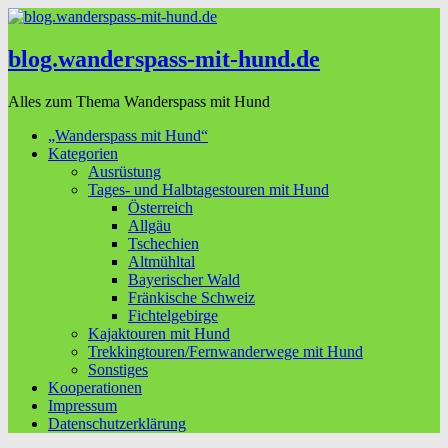
blog.wanderspass-mit-hund.de
Alles zum Thema Wanderspass mit Hund
„Wanderspass mit Hund“
Kategorien
Ausrüstung
Tages- und Halbtagestouren mit Hund
Österreich
Allgäu
Tschechien
Altmühltal
Bayerischer Wald
Fränkische Schweiz
Fichtelgebirge
Kajaktouren mit Hund
Trekkingtouren/Fernwanderwege mit Hund
Sonstiges
Kooperationen
Impressum
Datenschutzerklärung