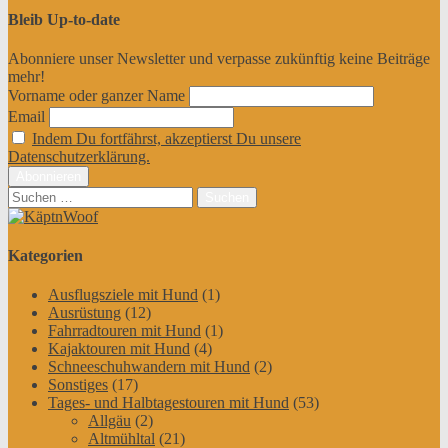
Bleib Up-to-date
Abonniere unser Newsletter und verpasse zukünftig keine Beiträge
mehr!
Vorname oder ganzer Name
Email
Indem Du fortfährst, akzeptierst Du unsere
Datenschutzerklärung.
Suchen
nach:
Kategorien
Ausflugsziele mit Hund
(1)
Ausrüstung
(12)
Fahrradtouren mit Hund
(1)
Kajaktouren mit Hund
(4)
Schneeschuhwandern mit Hund
(2)
Sonstiges
(17)
Tages- und Halbtagestouren mit Hund
(53)
Allgäu
(2)
Altmühltal
(21)