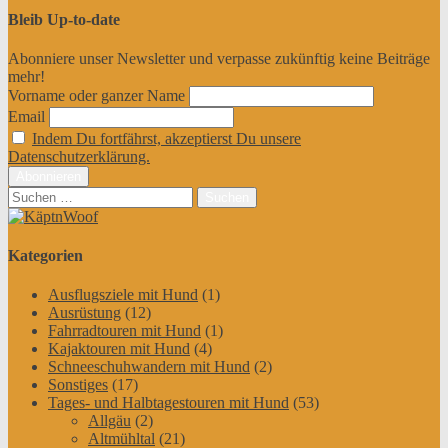
Bleib Up-to-date
Abonniere unser Newsletter und verpasse zukünftig keine Beiträge
mehr!
Vorname oder ganzer Name
Email
Indem Du fortfährst, akzeptierst Du unsere
Datenschutzerklärung.
Suchen
nach:
Kategorien
Ausflugsziele mit Hund
(1)
Ausrüstung
(12)
Fahrradtouren mit Hund
(1)
Kajaktouren mit Hund
(4)
Schneeschuhwandern mit Hund
(2)
Sonstiges
(17)
Tages- und Halbtagestouren mit Hund
(53)
Allgäu
(2)
Altmühltal
(21)