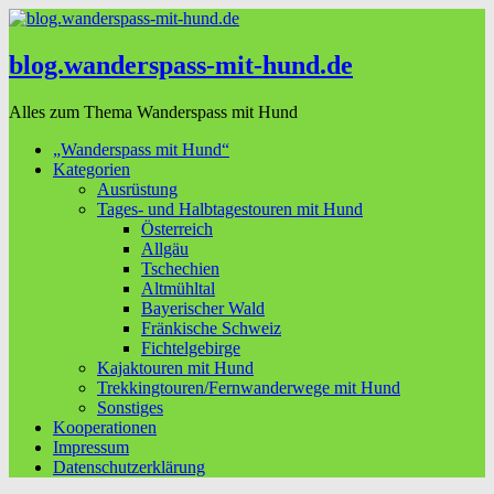
blog.wanderspass-mit-hund.de
Alles zum Thema Wanderspass mit Hund
„Wanderspass mit Hund“
Kategorien
Ausrüstung
Tages- und Halbtagestouren mit Hund
Österreich
Allgäu
Tschechien
Altmühltal
Bayerischer Wald
Fränkische Schweiz
Fichtelgebirge
Kajaktouren mit Hund
Trekkingtouren/Fernwanderwege mit Hund
Sonstiges
Kooperationen
Impressum
Datenschutzerklärung