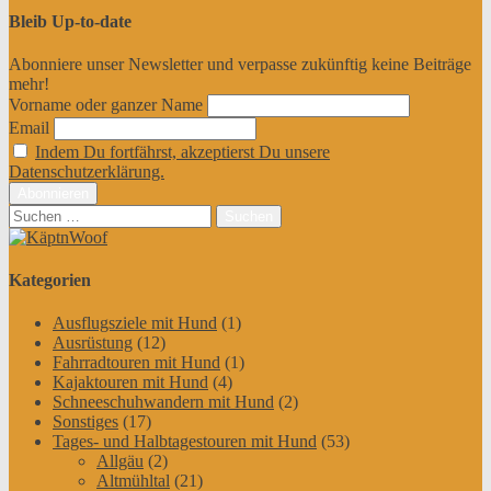
Bleib Up-to-date
Abonniere unser Newsletter und verpasse zukünftig keine Beiträge
mehr!
Vorname oder ganzer Name
Email
Indem Du fortfährst, akzeptierst Du unsere
Datenschutzerklärung.
Suchen
nach:
Kategorien
Ausflugsziele mit Hund
(1)
Ausrüstung
(12)
Fahrradtouren mit Hund
(1)
Kajaktouren mit Hund
(4)
Schneeschuhwandern mit Hund
(2)
Sonstiges
(17)
Tages- und Halbtagestouren mit Hund
(53)
Allgäu
(2)
Altmühltal
(21)