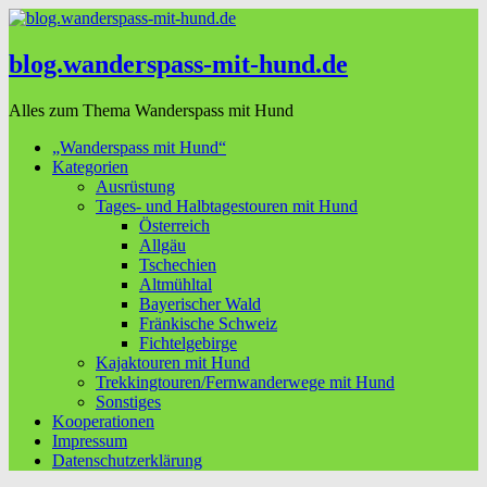
blog.wanderspass-mit-hund.de
Alles zum Thema Wanderspass mit Hund
„Wanderspass mit Hund“
Kategorien
Ausrüstung
Tages- und Halbtagestouren mit Hund
Österreich
Allgäu
Tschechien
Altmühltal
Bayerischer Wald
Fränkische Schweiz
Fichtelgebirge
Kajaktouren mit Hund
Trekkingtouren/Fernwanderwege mit Hund
Sonstiges
Kooperationen
Impressum
Datenschutzerklärung