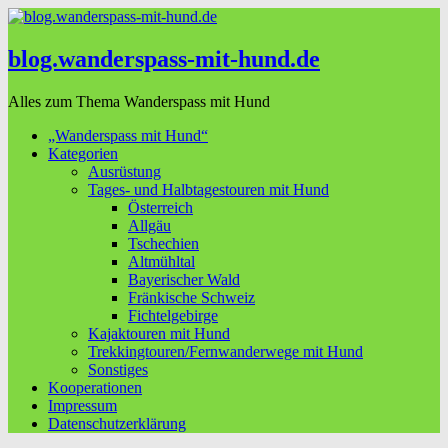
blog.wanderspass-mit-hund.de
Alles zum Thema Wanderspass mit Hund
„Wanderspass mit Hund“
Kategorien
Ausrüstung
Tages- und Halbtagestouren mit Hund
Österreich
Allgäu
Tschechien
Altmühltal
Bayerischer Wald
Fränkische Schweiz
Fichtelgebirge
Kajaktouren mit Hund
Trekkingtouren/Fernwanderwege mit Hund
Sonstiges
Kooperationen
Impressum
Datenschutzerklärung