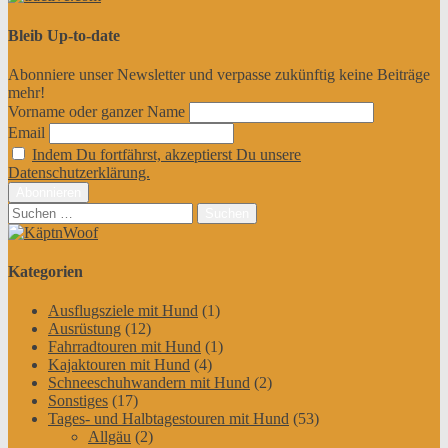
Bleib Up-to-date
Abonniere unser Newsletter und verpasse zukünftig keine Beiträge
mehr!
Vorname oder ganzer Name
Email
Indem Du fortfährst, akzeptierst Du unsere
Datenschutzerklärung.
Suchen
nach:
Kategorien
Ausflugsziele mit Hund
(1)
Ausrüstung
(12)
Fahrradtouren mit Hund
(1)
Kajaktouren mit Hund
(4)
Schneeschuhwandern mit Hund
(2)
Sonstiges
(17)
Tages- und Halbtagestouren mit Hund
(53)
Allgäu
(2)