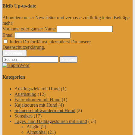
Bleib Up-to-date
Abonniere unser Newsletter und verpasse zukünftig keine Beiträge
mehr!
Vorname oder ganzer Name
Email
Indem Du fortfährst, akzeptierst Du unsere
Datenschutzerklärung.
Suchen
nach:
Kategorien
Ausflugsziele mit Hund
(1)
Ausrüstung
(12)
Fahrradtouren mit Hund
(1)
Kajaktouren mit Hund
(4)
Schneeschuhwandern mit Hund
(2)
Sonstiges
(17)
Tages- und Halbtagestouren mit Hund
(53)
Allgäu
(2)
Altmühltal
(21)