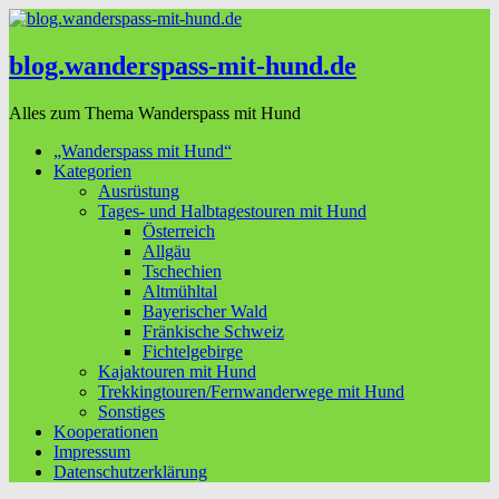
blog.wanderspass-mit-hund.de
Alles zum Thema Wanderspass mit Hund
„Wanderspass mit Hund“
Kategorien
Ausrüstung
Tages- und Halbtagestouren mit Hund
Österreich
Allgäu
Tschechien
Altmühltal
Bayerischer Wald
Fränkische Schweiz
Fichtelgebirge
Kajaktouren mit Hund
Trekkingtouren/Fernwanderwege mit Hund
Sonstiges
Kooperationen
Impressum
Datenschutzerklärung