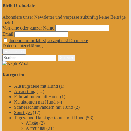
Bleib Up-to-date
Abonniere unser Newsletter und verpasse zukünftig keine Beiträge
mehr!
Vorname oder ganzer Name
Email
Indem Du fortfährst, akzeptierst Du unsere
Datenschutzerklärung.
Suchen
nach:
Kategorien
Ausflugsziele mit Hund
(1)
Ausrüstung
(12)
Fahrradtouren mit Hund
(1)
Kajaktouren mit Hund
(4)
Schneeschuhwandern mit Hund
(2)
Sonstiges
(17)
Tages- und Halbtagestouren mit Hund
(53)
Allgäu
(2)
Altmühltal
(21)