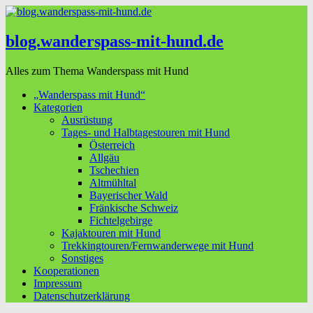
blog.wanderspass-mit-hund.de
Alles zum Thema Wanderspass mit Hund
„Wanderspass mit Hund“
Kategorien
Ausrüstung
Tages- und Halbtagestouren mit Hund
Österreich
Allgäu
Tschechien
Altmühltal
Bayerischer Wald
Fränkische Schweiz
Fichtelgebirge
Kajaktouren mit Hund
Trekkingtouren/Fernwanderwege mit Hund
Sonstiges
Kooperationen
Impressum
Datenschutzerklärung