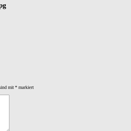
pg
sind mit
*
markiert