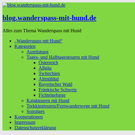
blog.wanderspass-mit-hund.de
Alles zum Thema Wanderspass mit Hund
„Wanderspass mit Hund“
Kategorien
Ausrüstung
Tages- und Halbtagestouren mit Hund
Österreich
Allgäu
Tschechien
Altmühltal
Bayerischer Wald
Fränkische Schweiz
Fichtelgebirge
Kajaktouren mit Hund
Trekkingtouren/Fernwanderwege mit Hund
Sonstiges
Kooperationen
Impressum
Datenschutzerklärung