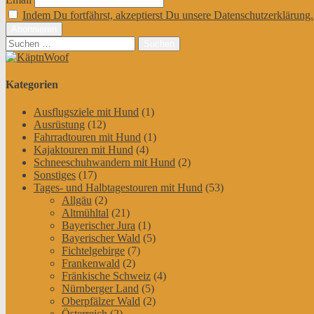
Indem Du fortfährst, akzeptierst Du unsere Datenschutzerklärung.
Suchen
nach:
Kategorien
Ausflugsziele mit Hund
(1)
Ausrüstung
(12)
Fahrradtouren mit Hund
(1)
Kajaktouren mit Hund
(4)
Schneeschuhwandern mit Hund
(2)
Sonstiges
(17)
Tages- und Halbtagestouren mit Hund
(53)
Allgäu
(2)
Altmühltal
(21)
Bayerischer Jura
(1)
Bayerischer Wald
(5)
Fichtelgebirge
(7)
Frankenwald
(2)
Fränkische Schweiz
(4)
Nürnberger Land
(5)
Oberpfälzer Wald
(2)
Österreich
(2)