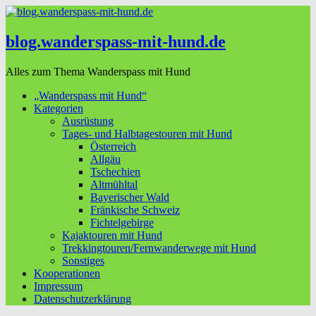
blog.wanderspass-mit-hund.de
Alles zum Thema Wanderspass mit Hund
„Wanderspass mit Hund“
Kategorien
Ausrüstung
Tages- und Halbtagestouren mit Hund
Österreich
Allgäu
Tschechien
Altmühltal
Bayerischer Wald
Fränkische Schweiz
Fichtelgebirge
Kajaktouren mit Hund
Trekkingtouren/Fernwanderwege mit Hund
Sonstiges
Kooperationen
Impressum
Datenschutzerklärung