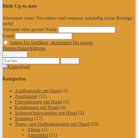
Bleib Up-to-date
Abonniere unser Newsletter und verpasse zukünftig keine Beiträge
mehr!
Vorname oder ganzer Name
Email
Indem Du fortfährst, akzeptierst Du unsere
Datenschutzerklärung.
Suchen
nach:
Kategorien
Ausflugsziele mit Hund
(1)
Ausrüstung
(12)
Fahrradtouren mit Hund
(1)
Kajaktouren mit Hund
(4)
Schneeschuhwandern mit Hund
(2)
Sonstiges
(17)
Tages- und Halbtagestouren mit Hund
(53)
Allgäu
(2)
Altmühltal
(21)