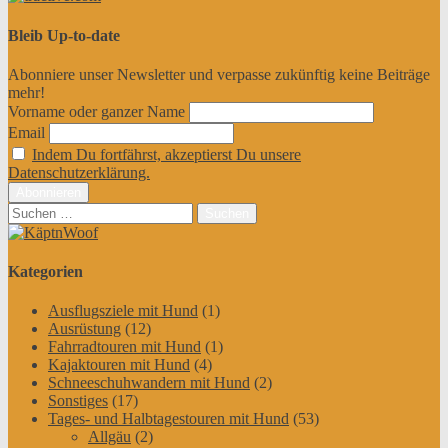
Bleib Up-to-date
Abonniere unser Newsletter und verpasse zukünftig keine Beiträge
mehr!
Vorname oder ganzer Name
Email
Indem Du fortfährst, akzeptierst Du unsere
Datenschutzerklärung.
Suchen
nach:
Kategorien
Ausflugsziele mit Hund
(1)
Ausrüstung
(12)
Fahrradtouren mit Hund
(1)
Kajaktouren mit Hund
(4)
Schneeschuhwandern mit Hund
(2)
Sonstiges
(17)
Tages- und Halbtagestouren mit Hund
(53)
Allgäu
(2)