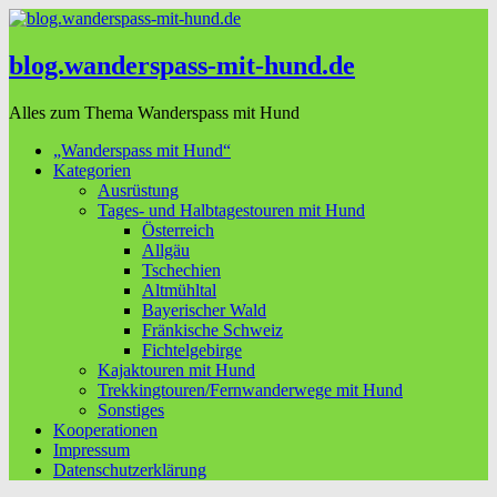
blog.wanderspass-mit-hund.de
Alles zum Thema Wanderspass mit Hund
„Wanderspass mit Hund“
Kategorien
Ausrüstung
Tages- und Halbtagestouren mit Hund
Österreich
Allgäu
Tschechien
Altmühltal
Bayerischer Wald
Fränkische Schweiz
Fichtelgebirge
Kajaktouren mit Hund
Trekkingtouren/Fernwanderwege mit Hund
Sonstiges
Kooperationen
Impressum
Datenschutzerklärung