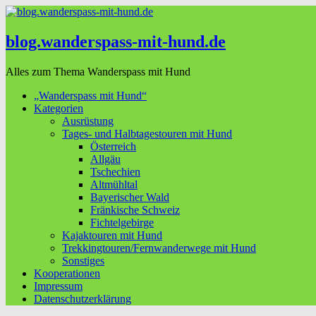
blog.wanderspass-mit-hund.de
Alles zum Thema Wanderspass mit Hund
„Wanderspass mit Hund“
Kategorien
Ausrüstung
Tages- und Halbtagestouren mit Hund
Österreich
Allgäu
Tschechien
Altmühltal
Bayerischer Wald
Fränkische Schweiz
Fichtelgebirge
Kajaktouren mit Hund
Trekkingtouren/Fernwanderwege mit Hund
Sonstiges
Kooperationen
Impressum
Datenschutzerklärung