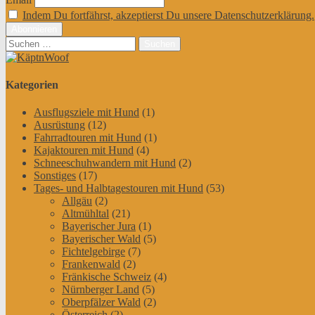
Indem Du fortfährst, akzeptierst Du unsere Datenschutzerklärung.
Suchen
nach:
Kategorien
Ausflugsziele mit Hund
(1)
Ausrüstung
(12)
Fahrradtouren mit Hund
(1)
Kajaktouren mit Hund
(4)
Schneeschuhwandern mit Hund
(2)
Sonstiges
(17)
Tages- und Halbtagestouren mit Hund
(53)
Allgäu
(2)
Altmühltal
(21)
Bayerischer Jura
(1)
Bayerischer Wald
(5)
Fichtelgebirge
(7)
Frankenwald
(2)
Fränkische Schweiz
(4)
Nürnberger Land
(5)
Oberpfälzer Wald
(2)
Österreich
(2)