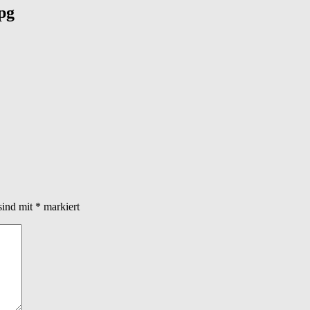
pg
sind mit
*
markiert