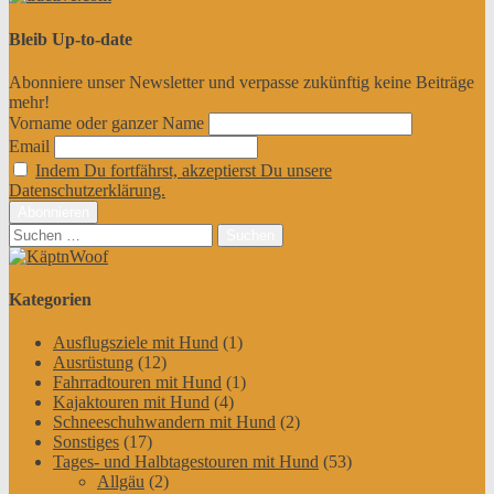
Bleib Up-to-date
Abonniere unser Newsletter und verpasse zukünftig keine Beiträge
mehr!
Vorname oder ganzer Name
Email
Indem Du fortfährst, akzeptierst Du unsere
Datenschutzerklärung.
Suchen
nach:
Kategorien
Ausflugsziele mit Hund
(1)
Ausrüstung
(12)
Fahrradtouren mit Hund
(1)
Kajaktouren mit Hund
(4)
Schneeschuhwandern mit Hund
(2)
Sonstiges
(17)
Tages- und Halbtagestouren mit Hund
(53)
Allgäu
(2)