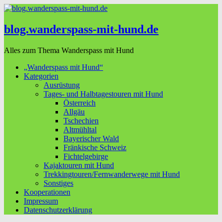
blog.wanderspass-mit-hund.de
Alles zum Thema Wanderspass mit Hund
„Wanderspass mit Hund“
Kategorien
Ausrüstung
Tages- und Halbtagestouren mit Hund
Österreich
Allgäu
Tschechien
Altmühltal
Bayerischer Wald
Fränkische Schweiz
Fichtelgebirge
Kajaktouren mit Hund
Trekkingtouren/Fernwanderwege mit Hund
Sonstiges
Kooperationen
Impressum
Datenschutzerklärung