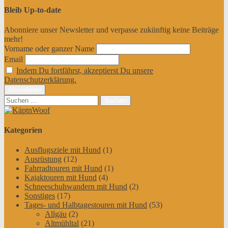
Bleib Up-to-date
Abonniere unser Newsletter und verpasse zukünftig keine Beiträge
mehr!
Vorname oder ganzer Name
Email
Indem Du fortfährst, akzeptierst Du unsere
Datenschutzerklärung.
Suchen
nach:
Kategorien
Ausflugsziele mit Hund
(1)
Ausrüstung
(12)
Fahrradtouren mit Hund
(1)
Kajaktouren mit Hund
(4)
Schneeschuhwandern mit Hund
(2)
Sonstiges
(17)
Tages- und Halbtagestouren mit Hund
(53)
Allgäu
(2)
Altmühltal
(21)