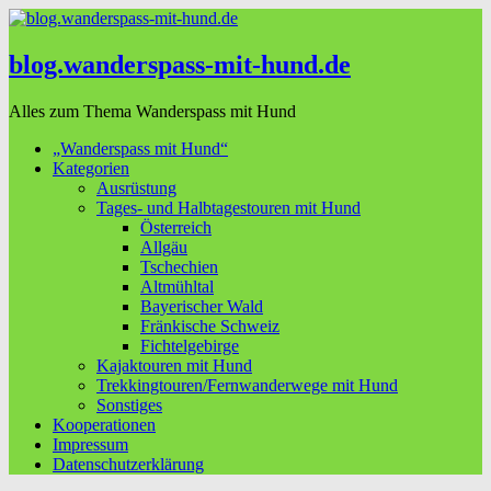
blog.wanderspass-mit-hund.de
Alles zum Thema Wanderspass mit Hund
„Wanderspass mit Hund“
Kategorien
Ausrüstung
Tages- und Halbtagestouren mit Hund
Österreich
Allgäu
Tschechien
Altmühltal
Bayerischer Wald
Fränkische Schweiz
Fichtelgebirge
Kajaktouren mit Hund
Trekkingtouren/Fernwanderwege mit Hund
Sonstiges
Kooperationen
Impressum
Datenschutzerklärung