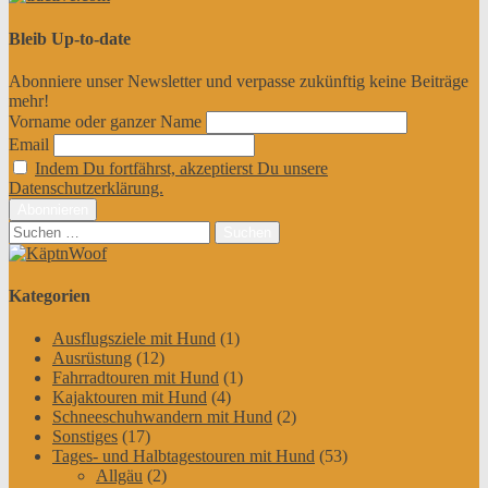
Bleib Up-to-date
Abonniere unser Newsletter und verpasse zukünftig keine Beiträge
mehr!
Vorname oder ganzer Name
Email
Indem Du fortfährst, akzeptierst Du unsere
Datenschutzerklärung.
Suchen
nach:
Kategorien
Ausflugsziele mit Hund
(1)
Ausrüstung
(12)
Fahrradtouren mit Hund
(1)
Kajaktouren mit Hund
(4)
Schneeschuhwandern mit Hund
(2)
Sonstiges
(17)
Tages- und Halbtagestouren mit Hund
(53)
Allgäu
(2)