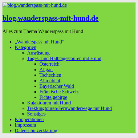
blog.wanderspass-mit-hund.de
Alles zum Thema Wanderspass mit Hund
„Wanderspass mit Hund“
Kategorien
Ausrüstung
Tages- und Halbtagestouren mit Hund
Österreich
Allgäu
Tschechien
Altmühltal
Bayerischer Wald
Fränkische Schweiz
Fichtelgebirge
Kajaktouren mit Hund
Trekkingtouren/Fernwanderwege mit Hund
Sonstiges
Kooperationen
Impressum
Datenschutzerklärung