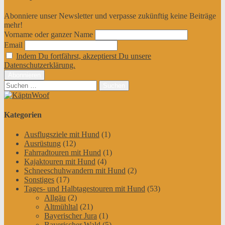
Abonniere unser Newsletter und verpasse zukünftig keine Beiträge
mehr!
Vorname oder ganzer Name
Email
Indem Du fortfährst, akzeptierst Du unsere
Datenschutzerklärung.
Suchen
nach:
Kategorien
Ausflugsziele mit Hund
(1)
Ausrüstung
(12)
Fahrradtouren mit Hund
(1)
Kajaktouren mit Hund
(4)
Schneeschuhwandern mit Hund
(2)
Sonstiges
(17)
Tages- und Halbtagestouren mit Hund
(53)
Allgäu
(2)
Altmühltal
(21)
Bayerischer Jura
(1)
Bayerischer Wald
(5)