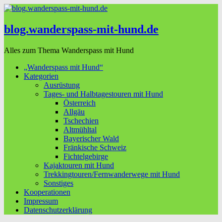
blog.wanderspass-mit-hund.de
Alles zum Thema Wanderspass mit Hund
„Wanderspass mit Hund“
Kategorien
Ausrüstung
Tages- und Halbtagestouren mit Hund
Österreich
Allgäu
Tschechien
Altmühltal
Bayerischer Wald
Fränkische Schweiz
Fichtelgebirge
Kajaktouren mit Hund
Trekkingtouren/Fernwanderwege mit Hund
Sonstiges
Kooperationen
Impressum
Datenschutzerklärung