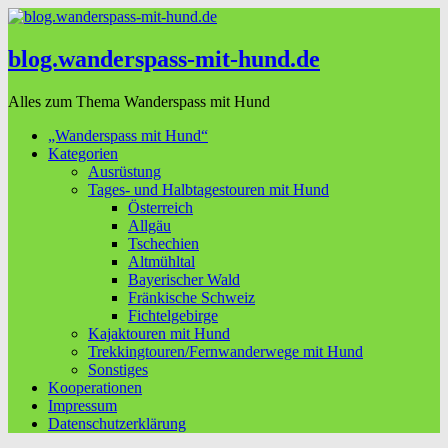
blog.wanderspass-mit-hund.de
Alles zum Thema Wanderspass mit Hund
„Wanderspass mit Hund“
Kategorien
Ausrüstung
Tages- und Halbtagestouren mit Hund
Österreich
Allgäu
Tschechien
Altmühltal
Bayerischer Wald
Fränkische Schweiz
Fichtelgebirge
Kajaktouren mit Hund
Trekkingtouren/Fernwanderwege mit Hund
Sonstiges
Kooperationen
Impressum
Datenschutzerklärung