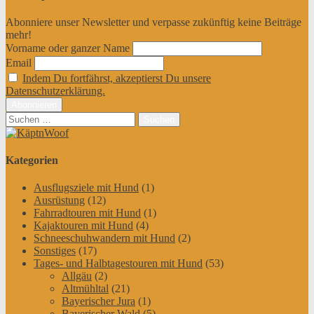
Abonniere unser Newsletter und verpasse zukünftig keine Beiträge
mehr!
Vorname oder ganzer Name
Email
Indem Du fortfährst, akzeptierst Du unsere
Datenschutzerklärung.
Suchen
nach:
Kategorien
Ausflugsziele mit Hund
(1)
Ausrüstung
(12)
Fahrradtouren mit Hund
(1)
Kajaktouren mit Hund
(4)
Schneeschuhwandern mit Hund
(2)
Sonstiges
(17)
Tages- und Halbtagestouren mit Hund
(53)
Allgäu
(2)
Altmühltal
(21)
Bayerischer Jura
(1)
Bayerischer Wald
(5)